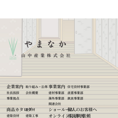
お客様への新築プラン、リフォームプランの提供
修理、メンテナンス、施工管理等のアフターサー
ビス
決裁、アンケート、問い合わせの対応、打ち合わ
せ、苦情などその他お客様との契約履行
当社の商品、サービス、運営の改善に関わるご意
見の集約
監査における確認作業
当社の事業や運営、活動にかかわる情報の提供
採用選考及び採用選考に関わる応募者への連絡
法令に基づく対応
企業案内
事業案内
取り組み・沿革
住宅資材事業部
社長挨拶
会社概要
建材事業部
直需事業部
Ⅲ.個人情報の安全対策
事業拠点
海外事業部
飲食事業部
関連会社
商品カタログ
ショールーム
個人のお客様へ
畳資材
利用目的の達成に必要な範囲内において、個人情報を正確に
オンライン見積り依頼
導入事例
建築資材
建築工事