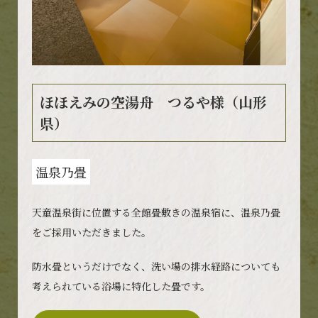
循環の"環"をもって世界の人々へ
「諸行無畳」の心で"わ"を広げます
ほほえみの空湯舟 つるや様（山形
県）
温泉乃畳
天童温泉街に位置する全館畳敷きの温泉宿に、温泉乃畳
をご採用いただきました。
防水畳というだけでなく、洗い場の排水経路についても
考えられている浴場に特化した畳です。