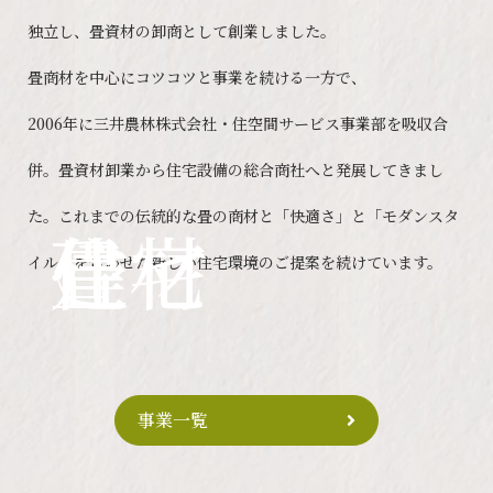
独立し、畳資材の卸商として創業しました。
畳商材を中心にコツコツと事業を続ける一方で、
2006年に三井農林株式会社・住空間サービス事業部を吸収合
併。畳資材卸業から住宅設備の総合商社へと発展してきまし
た。これまでの伝統的な畳の商材と「快適さ」と「モダンスタ
畳
建材
住宅
イル」を合わせた新しい住宅環境のご提案を続けています。
事業一覧