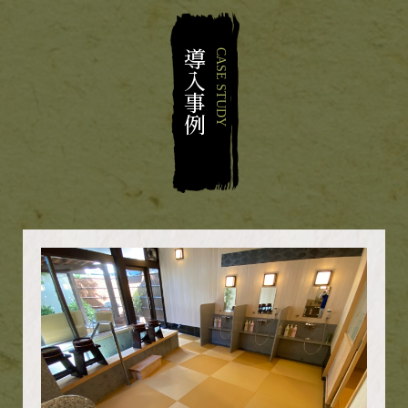
導入事例
CASE STUDY
"わ"を、広げよう
畳のある"和"の空間を、人の"輪"、