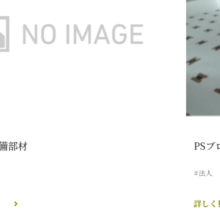
材
PSブロッ
#法人
詳しく見る