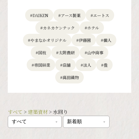
#DAIKEN
#アース製薬
#エートス
#カネカケンテック
#ホテル
#やまなかオリジナル
#伊藤園
#個人
#国枝
#太陽農研
#山中商事
#帝国絲業
#店舗
#法人
#畳
#髙田織物
すべて
>
建築資材
> 水回り