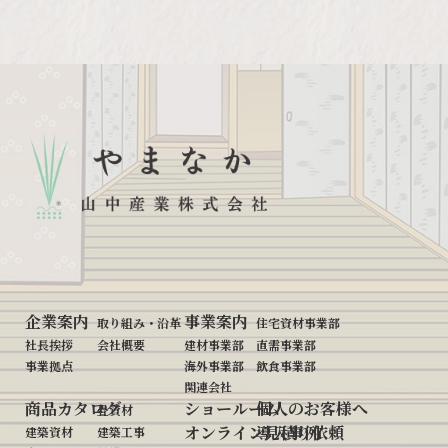
企業案内
事業案内
取り組み・沿革
住宅資材事業部
社長挨拶
会社概要
建材事業部
直需事業部
事業拠点
海外事業部
飲食事業部
関連会社
商品カタログ
ショールーム
個人のお客様へ
畳資材
オンライン見積り依頼
導入事例
建築資材
建築工事