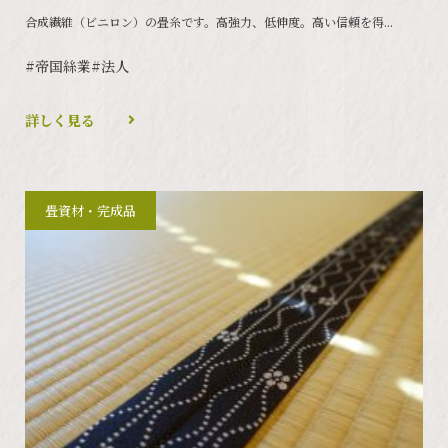
合成繊維（ビニロン）の畳糸です。高強力、低伸度。高い信頼を得...
#帝国絲業
#法人
詳しく見る
畳資材・完成品