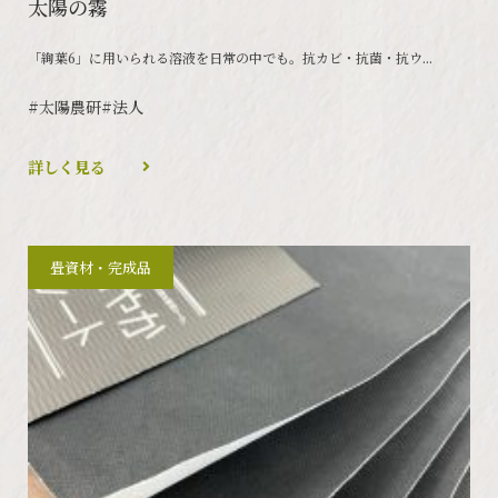
太陽の霧
「絢葉6」に用いられる溶液を日常の中でも。抗カビ・抗菌・抗ウ...
#太陽農研
#法人
詳しく見る
畳資材・完成品