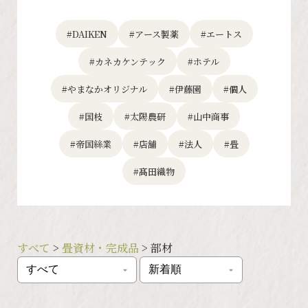
#DAIKEN
#アース製薬
#エートス
#カネカケンテック
#ホテル
#やまなかオリジナル
#伊藤園
#個人
#国枝
#太陽農研
#山中商事
#帝国絲業
#店舗
#法人
#畳
#髙田織物
すべて
>
畳資材・完成品
> 部材